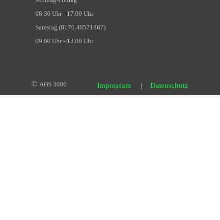
08.30 Uhr - 17.00 Uhr
Samstag (0176.40571867)
09.00 Uhr - 13.00 Uhr
©
AOS 3000
Impressum
|
Datenschutz